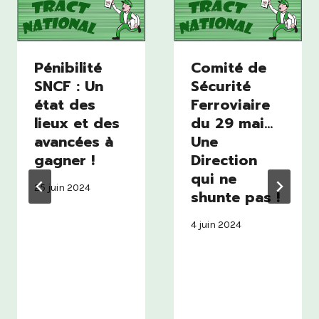
Pénibilité
Comité de
SNCF : Un
Sécurité
état des
Ferroviaire
lieux et des
du 29 mai…
avancées à
Une
gagner !
Direction
qui ne
25 juin 2024
shunte pas !
4 juin 2024