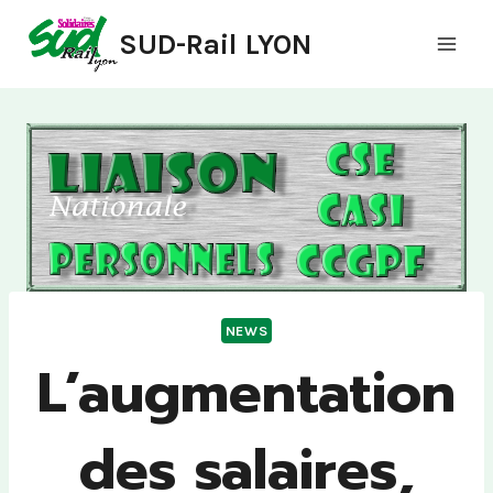
Aller
SUD-Rail LYON
au
contenu
NEWS
L’augmentation
des salaires,