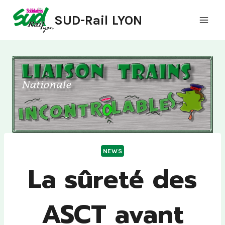
Aller
SUD-Rail LYON
au
contenu
NEWS
La sûreté des
ASCT avant