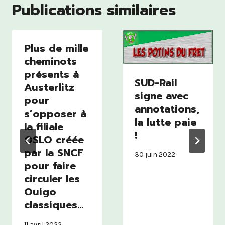
Publications similaires
Plus de mille
cheminots
présents à
SUD-Rail
Austerlitz
signe avec
pour
annotations,
s’opposer à
la lutte paie
la filiale
!
OSLO créée
par la SNCF
30 juin 2022
pour faire
circuler les
Ouigo
classiques…
11 avril 2022