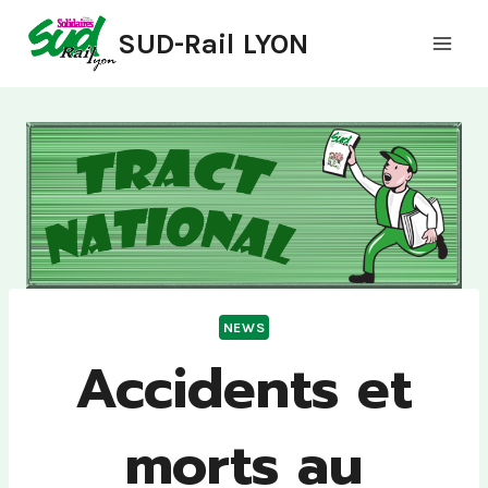
Aller
SUD-Rail LYON
au
contenu
NEWS
Accidents et
morts au